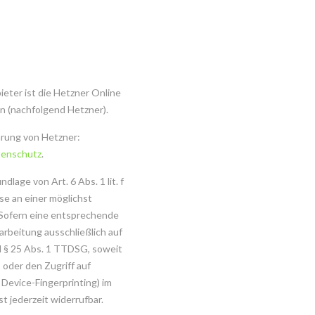
eter ist die Hetzner Online
n (nachfolgend Hetzner).
ärung von Hetzner:
tenschutz
.
lage von Art. 6 Abs. 1 lit. f
e an einer möglichst
 Sofern eine entsprechende
rarbeitung ausschließlich auf
d § 25 Abs. 1 TTDSG, soweit
 oder den Zugriff auf
 Device-Fingerprinting) im
t jederzeit widerrufbar.