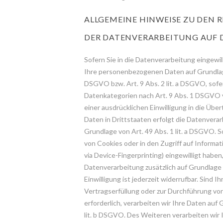
ALLGEMEINE HINWEISE ZU DEN
DER DATENVERARBEITUNG AUF D
Sofern Sie in die Datenverarbeitung eingewil
Ihre personenbezogenen Daten auf Grundlage 
DSGVO bzw. Art. 9 Abs. 2 lit. a DSGVO, sof
Datenkategorien nach Art. 9 Abs. 1 DSGVO v
einer ausdrücklichen Einwilligung in die Ü
Daten in Drittstaaten erfolgt die Datenver
Grundlage von Art. 49 Abs. 1 lit. a DSGVO. S
von Cookies oder in den Zugriff auf Informati
via Device-Fingerprinting) eingewilligt haben,
Datenverarbeitung zusätzlich auf Grundlage
Einwilligung ist jederzeit widerrufbar. Sind I
Vertragserfüllung oder zur Durchführung v
erforderlich, verarbeiten wir Ihre Daten auf 
lit. b DSGVO. Des Weiteren verarbeiten wir I