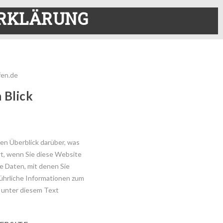
RKLÄRUNG
fen.de
 Blick
en Überblick darüber, was
t, wenn Sie diese Website
e Daten, mit denen Sie
führliche Informationen zum
unter diesem Text