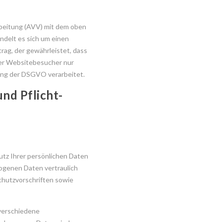
rbeitung (AVV) mit dem oben
ndelt es sich um einen
rag, der gewährleistet, dass
er Websitebesucher nur
ung der DSGVO verarbeitet.
nd Pflicht­
utz Ihrer persönlichen Daten
ogenen Daten vertraulich
hutzvorschriften sowie
verschiedene