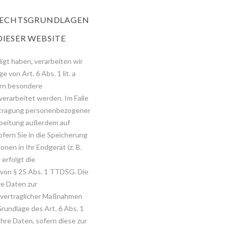
 RECHTSGRUNDLAGEN
IESER WEBSITE
ligt haben, verarbeiten wir
von Art. 6 Abs. 1 lit. a
ern besondere
erarbeitet werden. Im Falle
bertragung personenbezogener
arbeitung außerdem auf
ofern Sie in die Speicherung
onen in Ihr Endgerät (z. B.
 erfolgt die
 von § 25 Abs. 1 TTDSG. Die
hre Daten zur
orvertraglicher Maßnahmen
Grundlage des Art. 6 Abs. 1
hre Daten, sofern diese zur