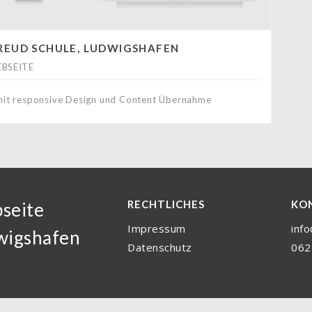
REUD SCHULE, LUDWIGSHAFEN
BSEITE
mit responsive Design und Content Übernahme
RECHTLICHES
KO
seite
Impressum
inf
wigshafen
Datenschutz
062