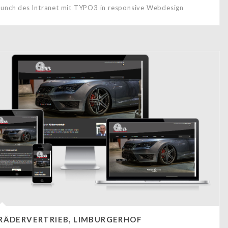
aunch des Intranet mit TYPO3 in responsive Webdesign
 RÄDERVERTRIEB, LIMBURGERHOF