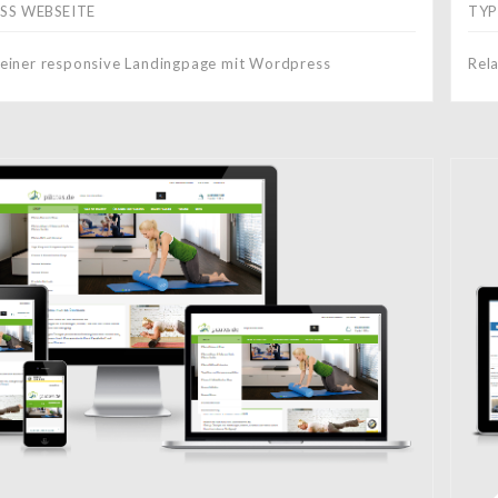
S WEBSEITE
TYP
g einer responsive Landingpage mit Wordpress
Rel