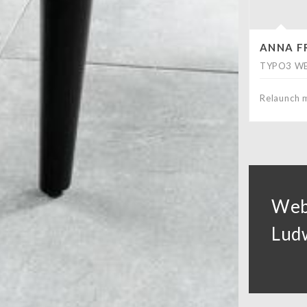
ANNA F
TYPO3 WE
Relaunch 
Web
Lud