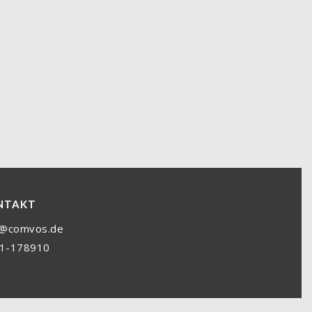
NTAKT
o@comvos.de
1-178910