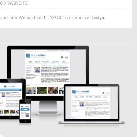
O3 WEBSEITE
aunch der Webseite mit TYPO3 in responsive Design.