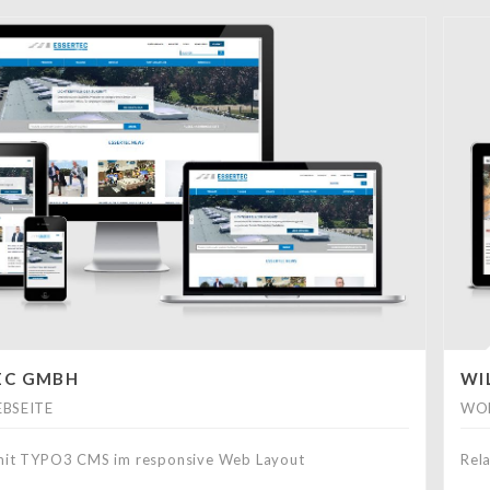
EC GMBH
WI
BSEITE
WOR
mit TYPO3 CMS im responsive Web Layout
Rel