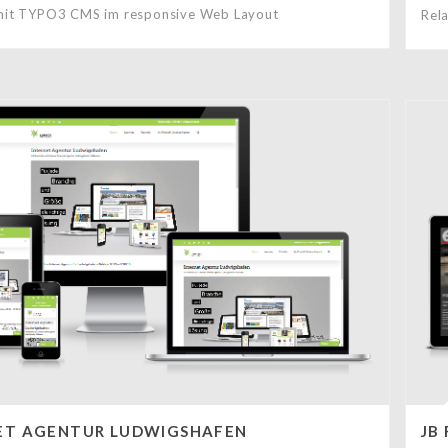
mit TYPO3 CMS im responsive Web Layout
Rel
ET AGENTUR LUDWIGSHAFEN
JB