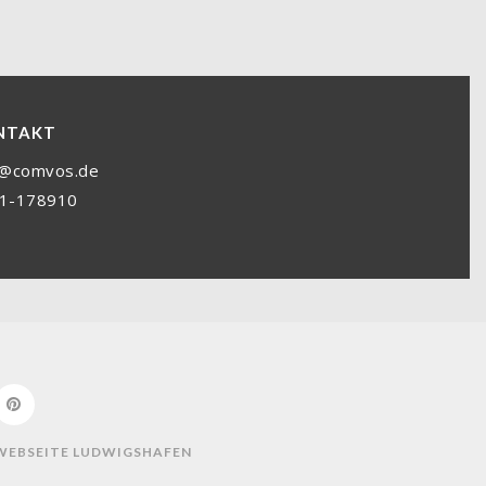
NTAKT
o@comvos.de
1-178910
 WEBSEITE LUDWIGSHAFEN