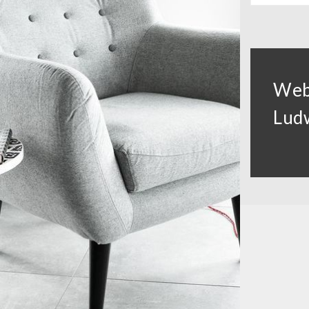
Web
Lud