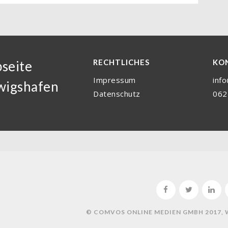
RECHTLICHES
KO
seite
Impressum
inf
wigshafen
Datenschutz
062
© COMVOS ONLINE MEDIEN GMBH 2017,