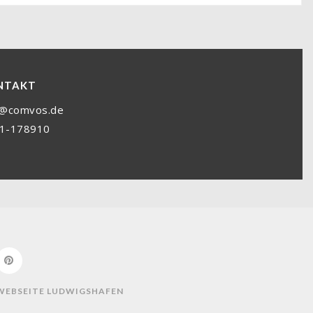
NTAKT
o@comvos.de
1-178910
 WEBSEITE LUDWIGSHAFEN