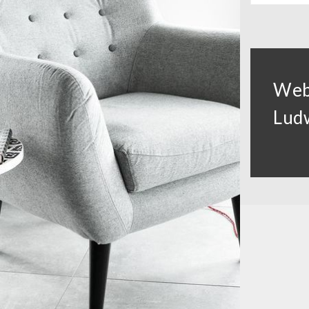
Web
Lud