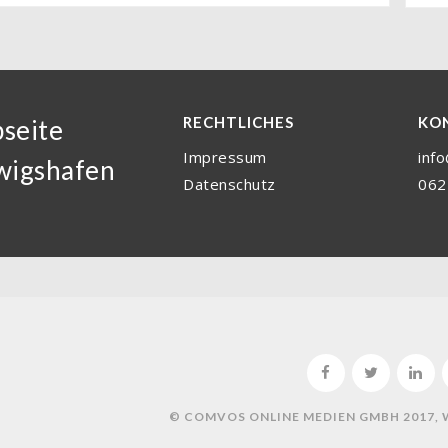
RECHTLICHES
KO
seite
Impressum
inf
wigshafen
Datenschutz
062
© COMVOS ONLINE MEDIEN GMBH 2017,